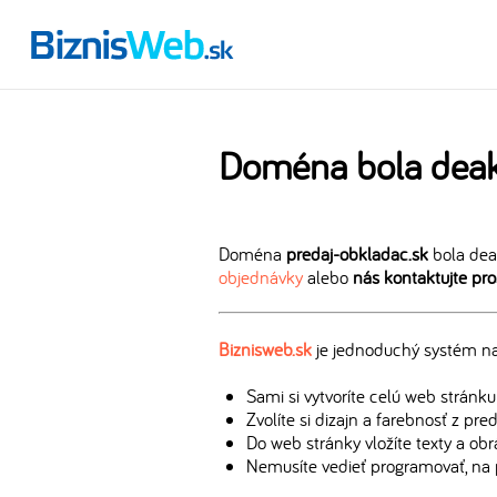
Doména bola deak
Doména
predaj-obkladac.sk
bola dea
objednávky
alebo
nás kontaktujte pr
Biznisweb.sk
je jednoduchý systém na 
Sami si vytvoríte celú web stránku
Zvolíte si dizajn a farebnosť z pr
Do web stránky vložíte texty a ob
Nemusíte vedieť programovať, na 