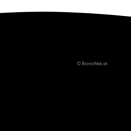
© BiznisWeb.sk