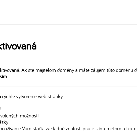
tivovaná
ktivovaná. Ak ste majiteľom domény a máte záujem túto doménu ďa
osím
.
rýchle vytvorenie web stránky:
!
edvolených možností
rázky
používanie Vám stačia základné znalosti práce s internetom a text