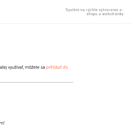
Systém na rýchle vytvorenie e-
shopu a webstránky
lej využívať, môžete sa
prihlásiť do
om!