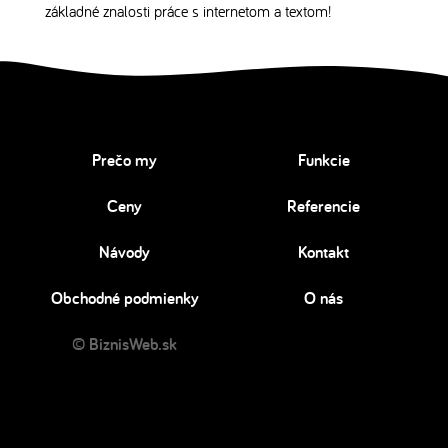
základné znalosti práce s internetom a textom!
Prečo my
Funkcie
Ceny
Referencie
Návody
Kontakt
Obchodné podmienky
O nás
© BiznisWeb.sk