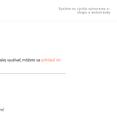
Systém na rýchle vytvorenie e-
shopu a webstránky
lej využívať, môžete sa
prihlásiť do
om!