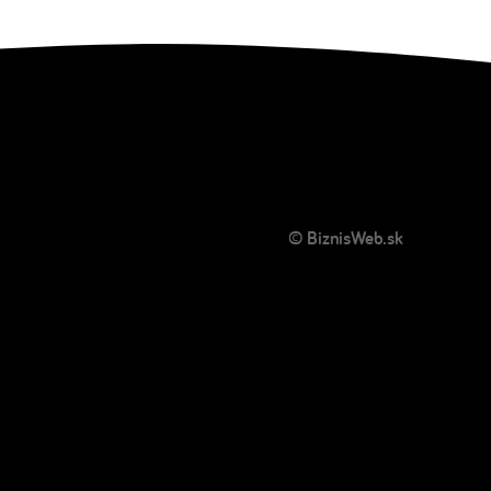
© BiznisWeb.sk