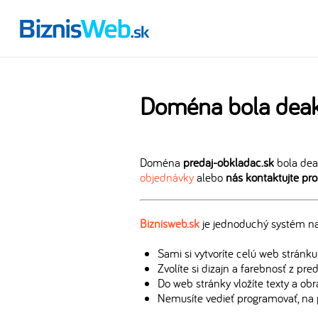
Doména bola deak
Doména
predaj-obkladac.sk
bola dea
objednávky
alebo
nás kontaktujte pr
Biznisweb.sk
je jednoduchý systém na 
Sami si vytvoríte celú web stránku
Zvolíte si dizajn a farebnosť z pr
Do web stránky vložíte texty a ob
Nemusíte vedieť programovať, na 