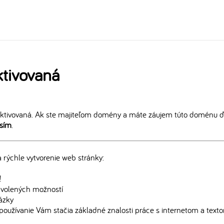
tivovaná
ktivovaná. Ak ste majiteľom domény a máte záujem túto doménu ďa
osím
.
rýchle vytvorenie web stránky:
!
edvolených možností
rázky
používanie Vám stačia základné znalosti práce s internetom a text