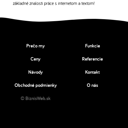
základné znalosti práce s internetom a textom!
Prečo my
Funkcie
Ceny
Referencie
Návody
Kontakt
Obchodné podmienky
O nás
© BiznisWeb.sk