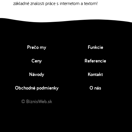
základné znalosti práce s internetom a textom!
Prečo my
Funkcie
Ceny
Referencie
Návody
Kontakt
Obchodné podmienky
O nás
© BiznisWeb.sk