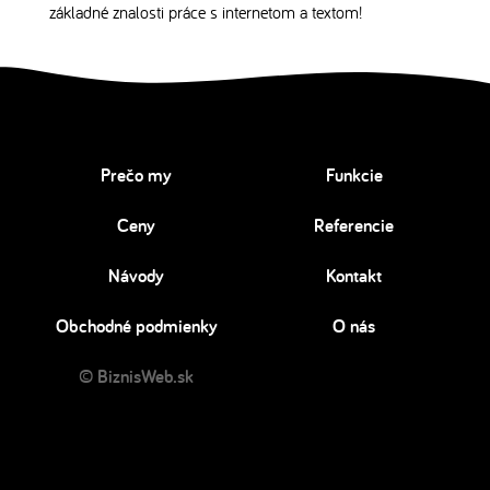
základné znalosti práce s internetom a textom!
Prečo my
Funkcie
Ceny
Referencie
Návody
Kontakt
Obchodné podmienky
O nás
© BiznisWeb.sk