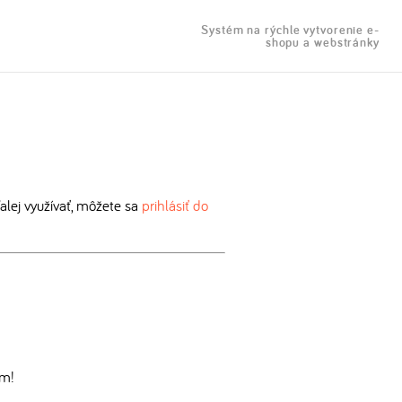
Systém na rýchle vytvorenie e-
shopu a webstránky
lej využívať, môžete sa
prihlásiť do
om!