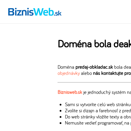
Doména bola deak
Doména
predaj-obkladac.sk
bola dea
objednávky
alebo
nás kontaktujte pr
Biznisweb.sk
je jednoduchý systém na 
Sami si vytvoríte celú web stránku
Zvolíte si dizajn a farebnosť z pr
Do web stránky vložíte texty a ob
Nemusíte vedieť programovať, na 