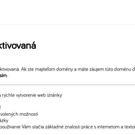
tivovaná
ktivovaná. Ak ste majiteľom domény a máte záujem túto doménu ďa
osím
.
rýchle vytvorenie web stránky:
!
edvolených možností
rázky
používanie Vám stačia základné znalosti práce s internetom a text